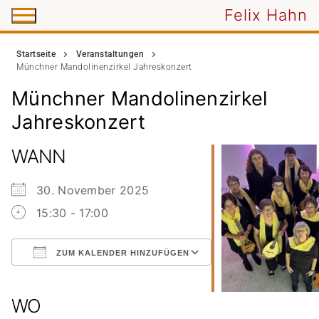
Zum
Felix Hahn
Inhalt
springen
Startseite
Veranstaltungen
Münchner Mandolinenzirkel Jahreskonzert
Münchner Mandolinenzirkel
Jahreskonzert
WANN
30. November 2025
15:30 - 17:00
ZUM KALENDER HINZUFÜGEN
ICS herunterladen
Google Kalender
iCalendar
Office 365
Outlook Live
WO