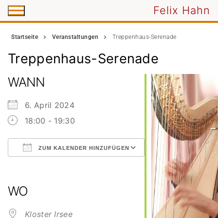
Zum
Felix Hahn
Inhalt
springen
Startseite
Veranstaltungen
Treppenhaus-Serenade
Treppenhaus-Serenade
WANN
6. April 2024
18:00 - 19:30
ZUM KALENDER HINZUFÜGEN
ICS herunterladen
Google Kalender
iCalendar
Office 365
Outlook Live
WO
Kloster Irsee