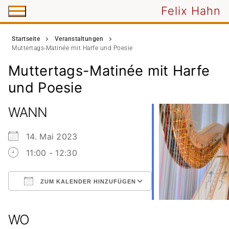
Zum
Felix Hahn
Inhalt
springen
Startseite
Veranstaltungen
Muttertags-Matinée mit Harfe und Poesie
Muttertags-Matinée mit Harfe
und Poesie
WANN
14. Mai 2023
11:00 - 12:30
ZUM KALENDER HINZUFÜGEN
ICS herunterladen
Google Kalender
iCalendar
Office 365
Outlook Live
WO